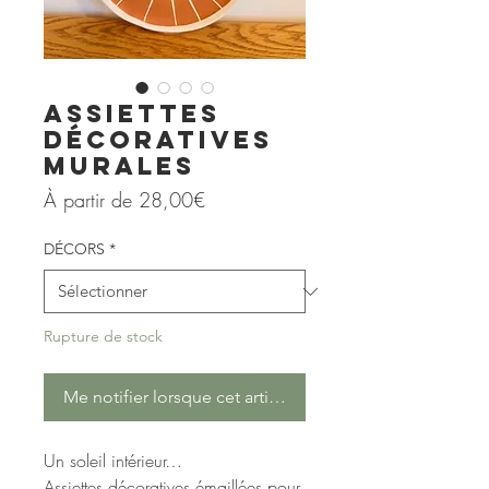
Assiettes
décoratives
murales
Prix
À partir de
28,00€
promotionnel
DÉCORS
*
Rupture de stock
Me notifier lorsque cet article est disponible
Un soleil intérieur…
Assiettes décoratives émaillées pour