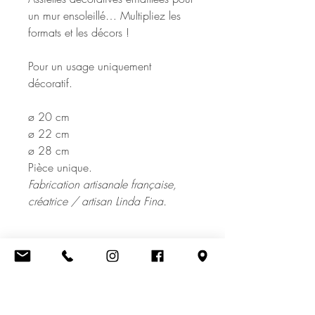
un mur ensoleillé… Multipliez les
formats et les décors !
Pour un usage uniquement
décoratif.
ø 20 cm
ø 22 cm
ø 28 cm
Pièce unique.
Fabrication artisanale française,
créatrice / artisan Linda Fina.
LIVRAISON
- Colissimo en point relais. Frais de
PIÈCE UNIQUE
port offerts dès 150€ d'achat.
- À l'atelier (Gardanne) sur RDV
Chaque objet est fabriqué à la main