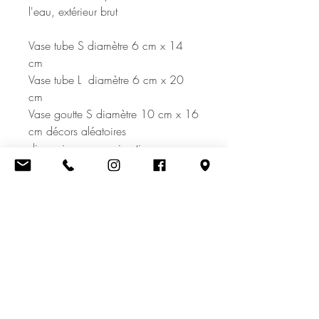
l'eau, extérieur brut
Vase tube S diamètre 6 cm x 14
cm
Vase tube L diamètre 6 cm x 20
cm
Vase goutte S diamètre 10 cm x 16
cm décors aléatoires
dimensions approximatives
Pièces uniques.
Fabrication artisanale française,
créatrice / artisan Linda Fina.
LIVRAISON
- Colissimo en point relais. Frais de
PIÈCE UNIQUE
port offerts dès 150€ d'achat.
- À l'atelier (Gardanne) sur RDV
Chaque objet est fabriqué à la main
- Hors UE nous contacter